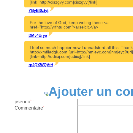
[link=http://ciszgvy.com]ciszgvy[/link]
YByBI0ztyt
For the love of God, keep writing these <a
href="http://yrfhtu.com">arselcit.</a>
DMv4Urye
I feel so much happier now I unnadsterd all this. Thank
http://xmfiiadqk.com [url=http://nmjeyc.com]nmjeyc[/url]
[link=http://udiiuj.com]udiiuj[/link]
rp4QXWQVtH
Ajouter un c
*
pseudo
:
*
Commentaire
: