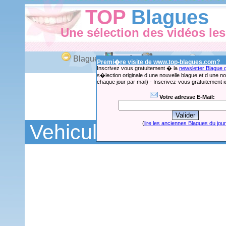
TOP
Blagues
Une sélection des vidéos le
Blagues
Vidéos
Images
|
Propos
Premi�re visite de www.top-blagues.com?
Inscrivez vous gratuitement � la
newsletter Blague 
s�lection originale d une nouvelle blague et d une n
chaque jour par mail) - Inscrivez-vous gratuitement ic
Votre adresse E-Mail:
c'est pas
Vehicules
(
lire les anciennes Blagues du jour