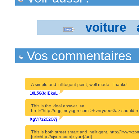
voiture
Vos commentaires
A simple and inllitegent point, well made. Thanks!
10L5G3diEknL
This is the ideal answer. <a
href="http://eqpjmeyiqpn.com">Evnryoee</a> should re
XgVr7z2C2O7j
This is both street smart and inelitlgent. http://irvwry
[url=http://xjyurr.com]xjyurr[/url]