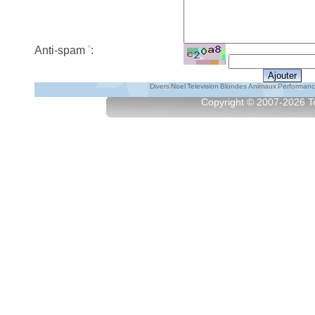
*
Anti-spam
:
Divers
Noel
Television
Blondes
Animaux
Performan
Copyright © 2007-2026
T