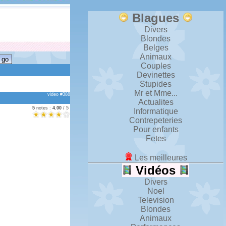
Blagues
Divers
Blondes
Belges
Animaux
Couples
Devinettes
Stupides
Mr et Mme...
video #388
Actualites
5
notes :
4.00
/ 5
Informatique
Contrepeteries
Pour enfants
Fetes
Les meilleures
Vidéos
Divers
Noel
Television
Blondes
Animaux