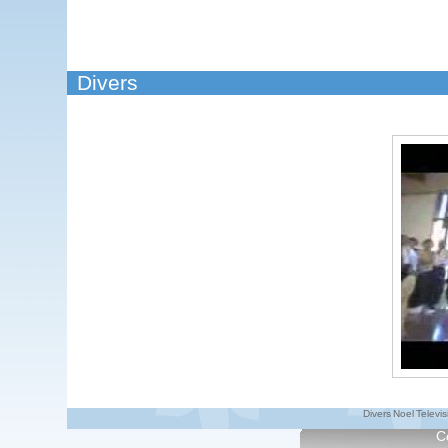
Divers
Divers
Noel
Televis
C