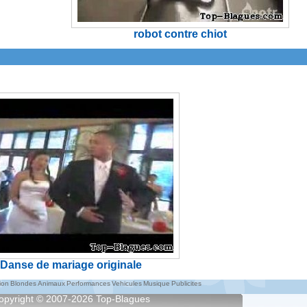
robot contre chiot
Danse de mariage originale
ion
Blondes
Animaux
Performances
Vehicules
Musique
Publicites
opyright © 2007-2026
Top-Blagues